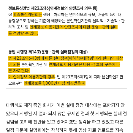
정보통신망법 제23조의6(연계정보의 안전조치 의무 등)
③
방송통신위원회는
생성ㆍ처리하는 연계정보의 규모, 매출액 등이 대
통령령으로 정하는 기준에 해당하는 본인확인기관의 물리적ㆍ기술적ㆍ관
리적 조치 및
연계정보 이용기관의 안전조치에 대한 운영ㆍ관리 실태
를 점검할 수 있다.
동법 시행령 제14조(운영ㆍ관리 실태점검의 대상)
법 제23조의6제3항에 따른 실태점검(이하 "실태점검"이라 한다)의 대상
이 되는
본인확인기관 및
연계정보 이용기관은 다음 각 호의 구분에 따
른 자로 한다.
2. 연계정보 이용기관의 경우
: 법 제23조의5제1항에 따라 본인확인기관
으로부터
연계정보를 1,000건 이상 제공받은 자
다행히도 재직 중인 회사가 이번 실태 점검 대상에는 포함되지 않
았으나 시행된 지 얼마 되지 않은 규제인 점과 첫 시행되는 실태 점
검임을 고려해 전반을 알고 있어야겠단 생각을 하고 있었고 다른
일정 때문에 설명회에는 참석하지 못해 영상 자료 업로드를 지속