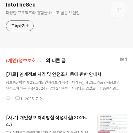
IntoTheSec
다양한 프로젝트와 경험을 해보고 싶은 보안인
구독하기
더보기
(개인)정보보호 동향
의 다른 글
[자료] 연계정보 처리 및 안전조치 등에 관한 안내서
글 내용
정보통신망법 제23조의5(연계정보의 생성ㆍ처리 등), 제23조의6(연계정보의
안전조치 의무 등)은 2024년 7월 24일부터 시행되고 있었으나 방송통신위원
회 내부 이슈로 지연되었던 관련 안내서인 연계정보 처리 및 안전조치 등에 관
1
1
2025. 7. 9.
한 안내서가 최근 공개되었다. https://identity.kisa.or.kr/web/main/bbs/
guide/106?cp=1&sortOrder=BA_REGDATE&sortDirection=DESC
&bcId=guide&baNotice=false&baCommSelec=false&baOpenDa
[자료] 개인정보 처리방침 작성지침(2025.
y=false&baUse=true 가이드/지침 | 제도안내 | 연계정보 처리 및 안전조치
등에 관한 안내서(2025.6) | 가이드/지침 | 본본인확인 지원포털,연계정보 처
4.)
글 내용
리 및 안전조치 ..
개인정보보호위원회에서 개인정보 처리방침 작성지침 세