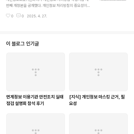
번째 개정본을 공개했다. 개인정보 처리방침의 중요성이
점점 더 높아지는 만큼 개인정보 처리방침에 포함해야 할
0
0
2025. 4. 27.
내용들이 많아, 실무자들은 한 번씩 꼭 읽어볼 필요가 있다
고 생각한다.https://www.privacy.go.kr/front/bbs/b
bsView.do?bbsNo=BBSMSTR_000000000049
&bbscttNo=20806 개인정보 포털개인정보보호위원회
는 개인정보의 처리와 보호에 관한 사안을 독립적으로 수
이 블로그 인기글
행하기 위해 설립된 합의제 중앙행정기관입니다.www.pri
vacy.go.kr 이전 버전 대비 가장 큰 변화는 개인정보 처리
자가 자동화된 결정을 하는 경우 그 기준과 절차, 개인정보
가 처리되는 방식을 기재하는 방법을 신규로 포함한 것이
다. (..
연계정보 이용기관 안전조치 실태
[지식] 개인정보 마스킹 근거, 필
점검 설명회 참석 후기
요성