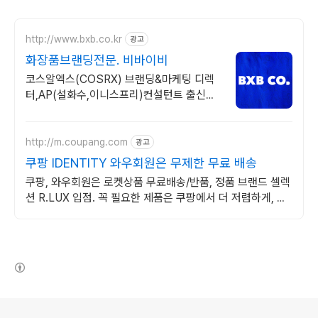
http://www.bxb.co.kr
광고
화장품브랜딩전문. 비바이비
코스알엑스(COSRX) 브랜딩&마케팅 디렉
터,AP(설화수,이니스프리)컨설턴트 출신
6CON 방법론이 만들어 내는 초격차 브랜드
밸류로 실무 성과를 만드세요.
http://m.coupang.com
광고
쿠팡 IDENTITY 와우회원은 무제한 무료 배송
쿠팡, 와우회원은 로켓상품 무료배송/반품, 정품 브랜드 셀렉
션 R.LUX 입점. 꼭 필요한 제품은 쿠팡에서 더 저렴하게, 로
켓배송으로 더 빠르게!
(새창열림)
로그 정보