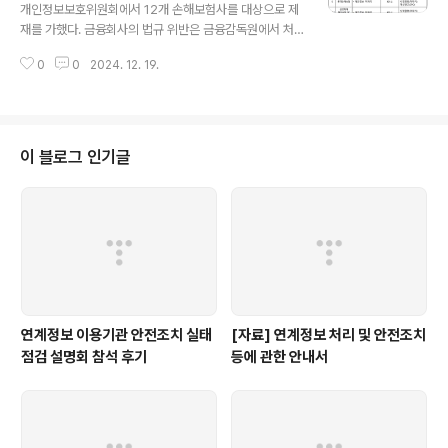
Q 26-27, Q 45-49, Q 59-72..
개인정보보호위원회에서 12개 손해보험사를 대상으로 제
재를 가했다. 금융회사의 법규 위반은 금융감독원에서 처
리하는게 일반적이나 "금융기관의 개인정보 처리라 하더라
0
0
2024. 12. 19.
도 명백히 신용정보법상의 개인신용정보에 해당하지 않는
경우 일반법인 개인정보 보호법의 적용대상'임을 근거로
이뤄진 결과다. https://www.pipc.go.kr/np/cop/bb
s/selectBoardArticle.do?bbsId=BS074&mCode
=C020010000&nttId=10853 개인정보보호위원회다
이 블로그 인기글
이렉트 자동차보험 판매 12개 손해보험사, 개인정보 보호
법 위반으로 제재처분 받아- 현대해상화재보험, 악사손해
보험 등 적법한 동의 없이 개인정보를 마케팅에 이용한 4
개 다이렉트 자동차www.pipc.go.kr 주된 내용은 적법한
동의 없이..
연계정보 이용기관 안전조치 실태
[자료] 연계정보 처리 및 안전조치
점검 설명회 참석 후기
등에 관한 안내서