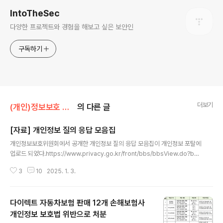
IntoTheSec
다양한 프로젝트와 경험을 해보고 싶은 보안인
구독하기
더보기
(개인)정보보호 동향
의 다른 글
[자료] 개인정보 질의 응답 모음집
글 내용
개인정보보호위원회에서 공개한 개인정보 질의 응답 모음집이 개인정보 포탈에
업로드 되었다.https://www.privacy.go.kr/front/bbs/bbsView.do?bb
sNo=BBSMSTR_000000000049&bbscttNo=20778 개인정보 포털
3
10
2025. 1. 3.
개인정보보호위원회는 개인정보의 처리와 보호에 관한 사안을 독립적으로 수행
하기 위해 설립된 합의제 중앙행정기관입니다.www.privacy.go.kr 올해 6월
에 공개한 '개인정보 보호법 해석 사례집 1.0'에 사례 25건을 추가한 후 '개인정
다이렉트 자동차보험 판매 12개 손해보험사
보 질의 응답 모음집'으로 명칭을 수정해 공개한 버전이라, 기존 자료를 본 사람
은 추가된 사례만 읽어봐도 무방하다. - 추가 사례 25건의 질문번호 : Q 11-13,
개인정보 보호법 위반으로 처분
글 내용