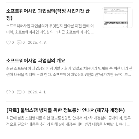
되는지는 잘 모르겠다.) 스타벅스 출입구 앞에 서면 그랜드
조선 제주 내부를 한눈에 내려다볼 수 있다. 호텔 내에 위치
소프트웨어사업 과업심의(적정 사업기간 산
해 있음에도 다른 스타벅스와 동일한 가격으로 운영이 되
정）
고 있어 커피나 칵테일을 즐기고자 하는 투숙객들에게도
글 내용
매력적인 선택지가 될 수 있다. 본관 1층 Lounge & Bar
소프트웨어사업 과업심의가 무엇인지 알아본 이전 글에 이
에서 커피를 주문하면 스타벅스 보다 3배 이상 비싼 가격
어서, 소프트웨어사업 과업심의 -1최근 소프트웨어 과업심
을 지불해야 한다. 비교적 최근에 오픈한 매장이라 그런지
의에 참여할 기회가 있었고 처음이라 민폐를 좀 끼친 터라
작성시간
0
0
2026. 4. 9.
인테리어도 너무 마음..
관련해 내용을 정리해 두려 한다. 소프트웨어 과업심의위
원회란?국가기관 등*이 추진하는 소프트웨어 사업에intot
hesec.com 이번 포스팅은 과업심의 방법(과업심의위원
소프트웨어사업 과업심의 개요
이 작성해 제출해야 하는 문서들의 작성방법) 중 소프트웨
글 내용
최근 소프트웨어 과업심의에 참여할 기회가 있었고 처음이라 민폐를 좀 끼친 터라 관
어 개발사업의 적정 사업기간 산정을 정리하기 위해 작성
련해 내용을 정리해 두려 한다. 소프트웨어 과업심의위원회란?국가기관 등*이 추진
한 내용이고, 과업심의에 대해 자세히 알고 싶거나 잘 하고
하는 소프트웨어 사업에서 발주처와 사업자 사이의 분쟁을 막고 공정한 과업 기준을
싶으신 분들이 읽어봐야 할 자료들을 먼저 언급해 보면 다
세우기 위해 소프트웨어 진흥법을 근거로 운영되는 것으로, 과업 내용의 확정, 과업
음과 같다.소프트웨어 진흥법령소프트웨어사업 계약 및 관
작성시간
0
0
2026. 4. 1.
내용 변경사항 확정 및 이에 따른 계약금액, 계약기간 조정 등을 심의한다.* 국가기
리감독에 관한 지침SW사업 대가산정 가이드국제표준기
관, 지방자치단체, 공공기관, 정부가 자본금을 추자해 최대지분을 보유하고 있는 기
반 기능점수 산정 안내서공공소프트웨어사업 과업심의..
관 또는 단체, 정부출연연구기관, 정부로부터 출연금을 받는 기관 또는 단체, 지방공
[자료] 불법스팸 방지를 위한 정보통신 안내서(제7차 개정본)
사 또는 지방공단과업심의위원회는 일정한 자격(예: 소프트웨어 기술 분야 6년 이상
글 내용
경력)을 갖춘 사람 5명 이상 10명 이내로 구성해야 하고 위원..
최근에 불법 스팸방지를 위한 정보통신망법 안내서 제7차 개정본이 공개되어, 업무
적으로 필요한 내용을 추리기 위해 6차 개정본 대비 변경 내용을 살펴봤다. 여러 차
례 개정본을 모두 읽어봤지만 이번 개정은 (정보통신서비스제공자 입장에서) 광고성
정보 예외가 필요한 내용들이 추가되었고 (이용자 입장에서) 동의 과정에서의 실질