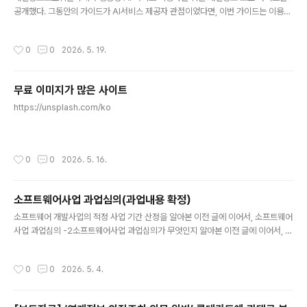
공개했다. 그동안의 가이드가 AI서비스 제공자 관점이었다면, 이번 가이드는 이용자
관점의 가이드라 더 활용 범위가 넓다.https://pipc.go.kr/np/cop/bbs/selectB
oardArticle.do?bbsId=BS074&mCode=C020010000&nttId=12084 누
작성시간
0
0
2026. 5. 19.
구나 쉽에 이해할 수 있는 수준으로 작성된 가이드라는 장점이 있는 반면에 (이용자
관점에서) 이미 알고 있는 내용이 많이 포함되어 있다고 느낄 수도 있겠다.22페이지
라 내용을 바로 읽어봤고 생성형 AI 서비스 이용 과정에서 개인정보가 처리될 수 있
무료 이미지가 많은 사이트
는 주요지점을 한 눈에 보여주는 그림과 Q&A 형식으로 설명해 주는 접근 방법이 가
글 내용
장 마음에 들었다..
https://unsplash.com/ko
작성시간
0
0
2026. 5. 16.
소프트웨어사업 과업심의(과업내용 확정）
글 내용
소프트웨어 개발사업의 적정 사업 기간 산정을 알아본 이전 글에 이어서, 소프트웨어
사업 과업심의 -2소프트웨어사업 과업심의가 무엇인지 알아본 이전 글에 이어서, 소
프트웨어사업 과업심의 -1최근 소프트웨어 과업심의에 참여할 기회가 있었고 처음
이라 민폐를 좀 끼친 터라 관련해 내용을 정intothesec.com 이번 포스팅은 과업심
작성시간
0
0
2026. 5. 4.
의 방법 (과업심의위원이 작성해 제출해야 하는 문서들의 작성방법) 중 소프트웨어
개발사업의 과업내용 확정을 정리하기 위한 글이다. 1. 소프트웨어 개발사업의 과업
내용 확정1.1 과업내용 (확정) 위원별 심의결과서 소프트웨어 개발사업을 발주하기