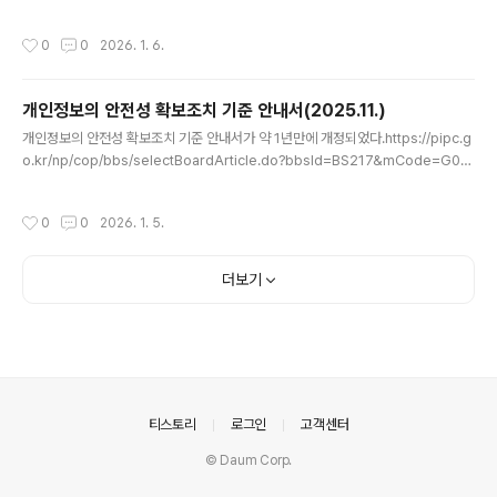
de=G010030000&nttId=11718 예전 내용과 중복되는 내용이 많고, 개인적으
로 참고할 만한 내용을 정리해본다.(아래 내용의 출처는 개인정보보호위원회, 「개인
작성시간
0
0
2026. 1. 6.
정보 질의응답 모음집」 (2025.12.)임을 밝힌다.) (42페이지) 동일한 개인정보처리
자 내에서의 개인정보 노출은 유출이 아닌 누설 또는 접근제한 위반에 해당한다고 봐
야 함 (관리ㆍ통제권을 벗어나 제3자가 그 내용을 알 수 있는 상태에 이르게 되지 않
개인정보의 안전성 확보조치 기준 안내서(2025.11.)
았다고 봐야 할듯) 질문 : 민원처리를 위해 다른 직원에게 민원인 전화번호를 전달해
글 내용
도 되나요? 답변..
개인정보의 안전성 확보조치 기준 안내서가 약 1년만에 개정되었다.https://pipc.g
o.kr/np/cop/bbs/selectBoardArticle.do?bbsId=BS217&mCode=G01
0030000&nttId=11641 개인정보보호위원회해당 페이지의 만족도와 소중한 의
견 남겨주세요.pipc.go.kr 개인정보의 안전성 확보조치 기준(이하 '기준'으로 부름)
작성시간
0
0
2026. 1. 5.
이 개정된 것이 안내서 개정의 가장 큰 사유겠지만 개정되지 않은 내용 쪽에서도 변
동이 있어 내용을 확인할 필요가 있다. 중요한 내용 4개를 꼽아보면 다음과 같다. 1)
인터넷망 차단조치 적용 대상 중 개인정보처리시스템에 대한 접근권한을 설정할 수
더보기
있는 개인정보취급자 컴퓨터 기준 변경 > 다운로드, 파기 접근권한 설정 외에 조회가
명시되었기 때..
의안내
티스토리
로그인
고객센터
© Daum Corp.