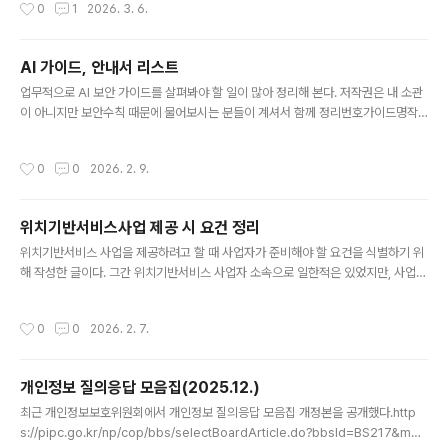
작성시간
0
1
2026. 3. 6.
적인 권리보장 강화 내용 등이 포함된 의미있고 바람직한 개정이라 생각된다. http
s://spam.kisa.or.kr/spam/na/ntt/selectNttInfo.do?mi=1020&bbsId=10
02&nttSn=3001고객광장>자료실>상세화면" data-og-description="공유
AI 가이드, 안내서 리스트
새창열림 페이스북 새창열림 트위터 새창열림 블로그 새창열림 카카오스토리 인쇄"
글 내용
data-og-host..
업무적으로 AI 보안 가이드를 살펴봐야 할 일이 많아 정리해 본다. 저작권은 내 소관
이 아니지만 보안수칙 때문에 물어보시는 분들이 계셔서 함께 정리번호가이드명작
성주체공개 월비고1AI 보안 레드티밍 가이드과학기술정보통신부, 한국인터넷진흥
원 2026.7 2AI 보안 위협 대응 매뉴얼과학기술정보통신부, 한국인터넷진흥원202
작성시간
0
0
2026. 2. 9.
6.7 3금융분야 인공지능 보안 안내서금융보안원2026.6 4금융분야 인공지능 가이
드라인금융위원회2026.6 5 생성형 AI 서비스 이용자를 위한 개인정보 보호 가이
드 개인정보보호위원2026.5 6국가·공공기관 AI보안 가이드북국가정보원, 국가보
위치기반서비스사업 제공 시 요건 정리
안기술연구소2025.12. 7인공지능(AI)보안 안내서과학기술정보통신부, 한국인터
글 내용
넷진흥원2025.12. 8생성형 인공지능(AI) 개발·활용을 위한 ..
위치기반서비스 사업을 제공하려고 할 때 사업자가 준비해야 할 요건을 식별하기 위
해 작성한 글이다. 그간 위치기반서비스 사업자 소속으로 일한적은 있었지만, 사업
신고부터 신경을 챙겨왔던 적은 없어서 요건 식별이 필요했고 동일한 문제로 고민하
는 분이 계실 수도 있겠다는 생각에 정리해 본다. 요건을 알아보기 전에 우선은 중요
작성시간
0
0
2026. 2. 7.
한 배경지식 몇 가지를 먼저 설명해 본다.배경지식위치정보법을 처음 보면 햇갈릴 수
있는 부분이 위치정보사업과 위치기반서비스사업의 구분이다, 모바일 앱을 기준으
로 설명해 보면, 이용자 단말의 위치 권한을 이용해 이용자의 위·경도 좌표를 얻어 해
개인정보 질의응답 모음집(2025.12.)
당 위치정보로 서비스를 제공하는 구조일 경우 일반적으로 우리 회사가 위치정보를
글 내용
수집하니 위치정보사업자라는 생각을 갖게 되는데, 위치정보를 수집한다기보다..
최근 개인정보보호위원회에서 개인정보 질의응답 모음집 개정본을 공개했다.http
s://pipc.go.kr/np/cop/bbs/selectBoardArticle.do?bbsId=BS217&mCo