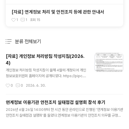
[자료] 연계정보 처리 및 안전조치 등에 관한 안내서
1
1
조회
15
분류 전체보기
주요 글 목록
[자료] 개인정보 처리방침 작성지침(2026.
4)
글 내용
개인정보 처리방침 작성지침이 올해 4월에 개정되어 개인
정보보호위원회 홈페이지에 공개되었다. https://pipc.g
o.kr/np/cop/bbs/selectBoardArticle.do?bbsId=
작성시간
0
0
2026. 6. 30.
BS217&mCode=D010030000&nttId=12018 개인
정보 처리방침 작성지침은 개인정보처리자가 개인정보 처
리방침을 작성·공개할 때 개인정보 처리 및 보호에 관한 절
연계정보 이용기관 안전조치 실태점검 설명회 참석 후기
차와 기준을 적정하고 투명하게 반영할 수 있도록, 정보주
글 내용
2026년 6월 26일 14:00부터 한 시간 동안 온라인으로 진행된 '연계정보 이용기관
체의 권리를 실질적으로 보장하기 위한 본래의 취지에 맞
안전조치 실태점검 설명회'를 들었다.연계정보 이용기관의 안전조치 의무를 규정한
게 작성·공개할 수 있도록 지원하기 위해 마련된 문서다. 개
정보통신망법 제23조의6(연계정보의 안전조치 의무 등)이 2024년 7월부터 시행
정 버전 파일의 목차 상으로 부록에 '1. 생성형 인공지능(A
되었고 방송미디어통신위원회 내부 이슈 등으로 고시 개정이 지연되는 등 비교적 최
I) 서비스 처리방침 부록', '5. 업종별 알기 쉬운 개인정보 처