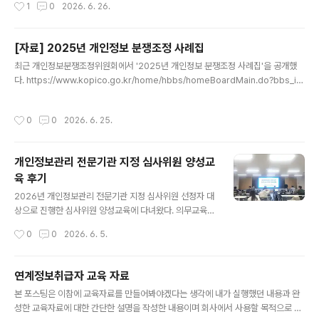
작성시간
1
0
2026. 6. 26.
근에 자리를 잡아가는 규제기 때문에 잘 모르시는 분들이 많은것 같고 질문이 많아
리방침 작성 가이드'가 추가되었고 2페이지의 제..
굉장히 혼란스러운 느낌의 설명회였다. 작년에도 실태점검을 진행했던 걸로 알고 있
고 관련한 FAQ는 본인확인 지원포털에 업로드되어 있어 확인이 가능하다. 설명회는
[자료] 2025년 개인정보 분쟁조정 사례집
한국인터넷진흥원 위치정보팀 두분과 실태점검 관련업무를 위탁받아 수행 중인 머
글 내용
스캣 대표님이 진행해 주셨고 영상 자료는 본인확인 지원포털에 업로드 ..
최근 개인정보분쟁조정위원회에서 '2025년 개인정보 분쟁조정 사례집'을 공개했
다. https://www.kopico.go.kr/home/hbbs/homeBoardMain.do?bbs_id
=BBS_00000003&ntt_id=2981&detail=detail#AC=/home/hbbs/home
BoardDetail.do?bbs_id=BBS_00000003&ntt_id=2981&VA=content&
작성시간
0
0
2026. 6. 25.
개인정보분쟁조정위원회 www.kopico.go.kr 페이지가 많기 때문에 AI에게 요약
해 달라고 하고 넘어갈까 생각도 들었지만 매년 읽어봤던 자료라 올해도 참고할 만한
내용이 있을지 읽어보고 정리해 본다. (30페이지) I-6 사례회사에서 퇴사자의 계정
개인정보관리 전문기관 지정 심사위원 양성교
을 삭제하지 않고 계정의 개인정보를 타인의 정보로 변경해 계속..
육 후기
글 내용
2026년 개인정보관리 전문기관 지정 심사위원 선정자 대
상으로 진행한 심사위원 양성교육에 다녀왔다. 의무교육은
아니었지만 작년 양성교육에 일정상 참여하지 못해 실제
작성시간
0
0
2026. 6. 5.
심사에 나가기 전에 불안감을 많이 느꼈었기 때문에 올해
는 꼭 참석하겠다는 마음을 가지고 있었고 현장 분위기도
파악할 목적으로 교육을 수강하고 왔다. 개인정보관리 전
연계정보취급자 교육 자료
문기관 지정 심사위원은 개인정보 보호법 제35조의3(개
글 내용
본 포스팅은 이참에 교육자료를 만들어봐야겠다는 생각에 내가 실행했던 내용과 완
인정보관리 전문기관)과 동법 시행령 제42조의11(개인정
성한 교육자료에 대한 간단한 설명을 작성한 내용이며 회사에서 사용할 목적으로 작
보관리 전문기관의 지정요건 세부기준) 등의 위임을 받은