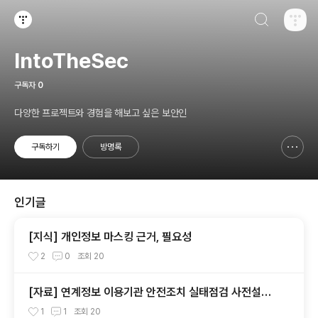
검색하기
티스토리
IntoTheSec
구독자
0
다양한 프로젝트와 경험을 해보고 싶은 보안인
구독하기
방명록
신고하기 레이어
열기
인기글
[지식] 개인정보 마스킹 근거, 필요성
2
0
조회
20
[자료] 연계정보 이용기관 안전조치 실태점검 사전설명
회 영상 및 FAQ
1
1
조회
20