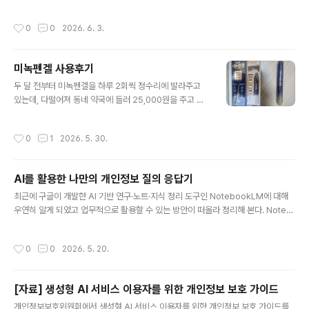
성한 자료이기 때문에 자료를 첨부하진 않았다. 연계정보 이용기관에 재직중이기 때
'개인정보 전송 및 개인정보관리 전문기관 지정 등에 관한
문에 정보통신망법 제23조의6(연계정보의 안전조치 의무 등) 제5항의 위임을 받아
고시'에서 근거를 찾을 수 있으며, 쉽게 말해 개인정보관리
작성시간
0
0
2026. 6. 3.
시행되고 있는 연계정보의 생성·처리 등에 관한 기준을 준수해야 한다. 개인정보 보
전문기관으로 지정받으려는 기관ㆍ법인 또는 단체의 지정
호 교육은 유료 온라인 사이트를 통해 전사 직원 대상으로 진행하고 있고 위치정보취
을 심사하는 인력 Pool이라고 보면 된다. ○ ..
급자 교육은 위치정보 지원센터에서 진행하는 온라인 교육으로 진행하고 있으나 연
미녹펜겔 사용후기
계정보취급자 대상 교육은 다른 곳의 도움을 받을만한 교육을 찾지 못했다. 물론 본
글 내용
인확인 지원포털의 교육영상 메뉴에 영상들이 여러 개 올라와 있으나 본인확인 기..
두 달 전부터 미녹펜겔을 하루 2회씩 정수리에 발라주고
있는데, 다떨어져 동네 약국에 들러 25,000원을 주고 미
녹펜겔을 사오는 길이다. 넓지 않은 영역에 제한적으로 발
라주고 있으나 15g이기 때문에 한 달에 하나씩 사야할 정
작성시간
0
1
2026. 5. 30.
도로 용량이 크지 않다. 평소 머리카락에 관해서는 큰 아쉬
움은 없었으나 유전적으로 대머리가 될 가능성이 매우 높
은 상태라 예방적 Action이 필요하다는 생각은 지속적으
AI를 활용한 나만의 개인정보 질의 응답기
로 하고 있었고 마침 어머님이 발라보라고 사주셔서 미녹
글 내용
펜겔에 대해 알게 되었다.적지 않은 돈을 계속 지출하고 있
최근에 구글이 개발한 AI 기반 연구·노트·지식 정리 도구인 NotebookLM에 대해
기 때문에 실제 효능이 있는 건지 적어도 한두 달에 한 번은
우연히 알게 되었고 업무적으로 활용할 수 있는 방안이 떠올라 정리해 본다. Noteb
사진을 찍어 관찰해 보면 좋겠다는 생각이 들었다. 제뉴원
ookLM은 구글이 만든 제미나이 기반 언어 모델로 내가 지정한 자료만을 바탕으로
사이언스에서 제조했고 유한양행에서 2025년 10월에 출
답변을 제공해주는 AI서비스다. NotebookLM과 일반적인 AI 챗봇과 가장 큰 차이
작성시간
0
0
2026. 5. 20.
시한 미녹펜겔은 미녹시딜(Minox..
점은 인터넷에 공개된 방대한 데이터가 아닌 내가 지정한 데이터 출처를 참조해 응답
을 생성하는 개인비서와 같은 기능을 제공하기 때문에 환각이 없고 철저한 출처 중심
의 답변을 한다는 것이다. 또한 이용자가 업로드한 모든 자료를 AI모델 학습에 사용
[자료] 생성형 AI 서비스 이용자를 위한 개인정보 보호 가이드
하지 않고 각 노트북은 격리환경에서 독립적으로 운영된다는 특징이 있다.https://n
글 내용
otebooklm.google.com/ 내..
개인정보보호위원회에서 생성형 AI 서비스 이용자를 위한 개인정보 보호 가이드를