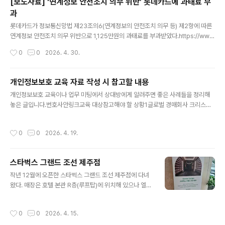
[보도자료] ‘연계정보 안전조치 의무 위반’ 롯데카드에 과태료 부
전에 과업내용 확정 심의요청서, 사업계획서, 과업지시서 또는 제안요청서 등에 기반
과
해 발주처의 과업내용(상세 요구사항)과 소요예산(비용산정)이..
글 내용
롯데카드가 정보통신망법 제23조의6(연계정보의 안전조치 의무 등) 제2항에 따른
연계정보 안전조치 의무 위반으로 1,125만원의 과태료를 부과받았다.https://ww
w.kmcc.go.kr/user.do?boardId=1113&page=A05030000&dc=K0000
작성시간
0
0
2026. 4. 30.
0200&boardSeq=68560&mode=view 알림마당 > 보도자료 상세보기(‘연
계정보 안전조" data-og-description="본문 시작 보도자료 방송미디어통신위원
회 보도자료를 게시하고 있습니다.방송미디어통신위원회 활동과 정책에 관련된 언
개인정보보호 교육 자료 작성 시 참고할 내용
론 보도자료를 게시하고 있습니다. 방송미디어통신위원회 누리집 > 알림마당 > 보
글 내용
개인정보보호 교육이나 업무 미팅에서 상대방에게 알려주면 좋은 사례들을 정리해
도자료 상세보기(‘연계정보 안전조본문 시작 보도자료 방송미디어통신위원회 보도
놓은 글입니다.번호사안링크교육 대상참고해야 할 상황1글로벌 경매회사 크리스티
자료를 게시..
스 헬프데스크 직원이 보이스피싱에 속아 개인정보처리시스템 접근권한을 해커에게
부여해 개인정보가 유출된 사고클릭헬프데스크 직원비밀번호 재발급 시 안전한 인
작성시간
0
0
2026. 4. 19.
증 방법 적용이 필요할 때2고객 정보를 빼돌릴 목적으로 배달의 민족 외주 고객센터
상담사로 위장 취업해 고객정보를 탈취(몰래 조회)하고 해당 정보를 이용해 주소지
에 오물을 뿌리거나 낙서를 하는 등 보복 테러를 일으켰던 사고클릭고객센터 직원상
스타벅스 그랜드 조선 제주점
담원의 접속기록을 타이트하게 검토할 필요가 있을 때3롯데카드에서 온라인 결제
글 내용
관련 로그에 주민등록번호를 포함한 개인정보를 평문으로 기록해 과징금을 부과받
작년 12월에 오픈한 스타벅스 그랜드 조선 제주점에 다녀
은 사고 클릭개발..
왔다. 매장은 호텔 본관 R층(루프탑)에 위치해 있으나 엘리
베이터 사용 시 객실카드를 태그하는 과정, 주차장 출차 시
주차 요금을 내는 과정이 없기 때문에 출입에 제한이 없는
작성시간
0
0
2026. 4. 15.
곳이다. (성수기 때는 호텔에 방문한 적이 없어 어떻게 운영