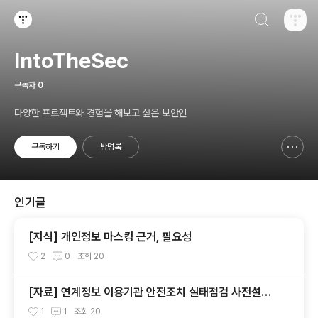
검색하기
티스토리
IntoTheSec
구독자
0
다양한 프로젝트와 경험을 해보고 싶은 보안인
구독하기
방명록
신고하기 레이어
열기
인기글
[지식] 개인정보 마스킹 근거, 필요성
2
0
조회
20
[자료] 연계정보 이용기관 안전조치 실태점검 사전설명
회 영상 및 FAQ
1
1
조회
20