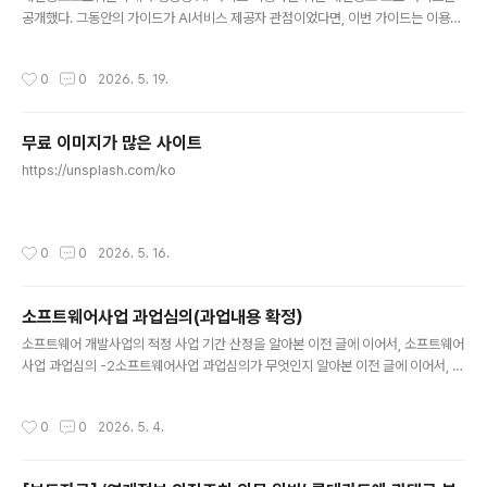
공개했다. 그동안의 가이드가 AI서비스 제공자 관점이었다면, 이번 가이드는 이용자
관점의 가이드라 더 활용 범위가 넓다.https://pipc.go.kr/np/cop/bbs/selectB
oardArticle.do?bbsId=BS074&mCode=C020010000&nttId=12084 누
작성시간
0
0
2026. 5. 19.
구나 쉽에 이해할 수 있는 수준으로 작성된 가이드라는 장점이 있는 반면에 (이용자
관점에서) 이미 알고 있는 내용이 많이 포함되어 있다고 느낄 수도 있겠다.22페이지
라 내용을 바로 읽어봤고 생성형 AI 서비스 이용 과정에서 개인정보가 처리될 수 있
무료 이미지가 많은 사이트
는 주요지점을 한 눈에 보여주는 그림과 Q&A 형식으로 설명해 주는 접근 방법이 가
글 내용
장 마음에 들었다..
https://unsplash.com/ko
작성시간
0
0
2026. 5. 16.
소프트웨어사업 과업심의(과업내용 확정）
글 내용
소프트웨어 개발사업의 적정 사업 기간 산정을 알아본 이전 글에 이어서, 소프트웨어
사업 과업심의 -2소프트웨어사업 과업심의가 무엇인지 알아본 이전 글에 이어서, 소
프트웨어사업 과업심의 -1최근 소프트웨어 과업심의에 참여할 기회가 있었고 처음
이라 민폐를 좀 끼친 터라 관련해 내용을 정intothesec.com 이번 포스팅은 과업심
작성시간
0
0
2026. 5. 4.
의 방법 (과업심의위원이 작성해 제출해야 하는 문서들의 작성방법) 중 소프트웨어
개발사업의 과업내용 확정을 정리하기 위한 글이다. 1. 소프트웨어 개발사업의 과업
내용 확정1.1 과업내용 (확정) 위원별 심의결과서 소프트웨어 개발사업을 발주하기