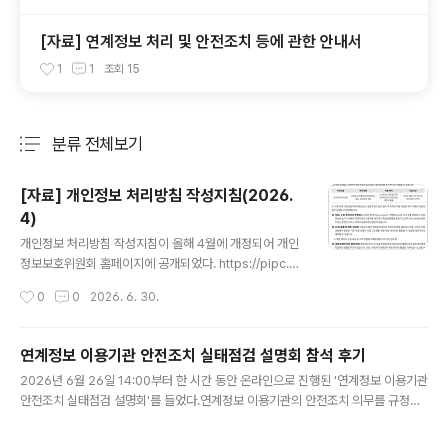
[자료] 연계정보 처리 및 안전조치 등에 관한 안내서
1
1
조회
15
분류 전체보기
주요 글 목록
[자료] 개인정보 처리방침 작성지침(2026.
4)
글 내용
개인정보 처리방침 작성지침이 올해 4월에 개정되어 개인
정보보호위원회 홈페이지에 공개되었다. https://pipc.g
o.kr/np/cop/bbs/selectBoardArticle.do?bbsId=
작성시간
0
0
2026. 6. 30.
BS217&mCode=D010030000&nttId=12018 개인
정보 처리방침 작성지침은 개인정보처리자가 개인정보 처
리방침을 작성·공개할 때 개인정보 처리 및 보호에 관한 절
연계정보 이용기관 안전조치 실태점검 설명회 참석 후기
차와 기준을 적정하고 투명하게 반영할 수 있도록, 정보주
글 내용
2026년 6월 26일 14:00부터 한 시간 동안 온라인으로 진행된 '연계정보 이용기관
체의 권리를 실질적으로 보장하기 위한 본래의 취지에 맞
안전조치 실태점검 설명회'를 들었다.연계정보 이용기관의 안전조치 의무를 규정한
게 작성·공개할 수 있도록 지원하기 위해 마련된 문서다. 개
정보통신망법 제23조의6(연계정보의 안전조치 의무 등)이 2024년 7월부터 시행
정 버전 파일의 목차 상으로 부록에 '1. 생성형 인공지능(A
되었고 방송미디어통신위원회 내부 이슈 등으로 고시 개정이 지연되는 등 비교적 최
I) 서비스 처리방침 부록', '5. 업종별 알기 쉬운 개인정보 처