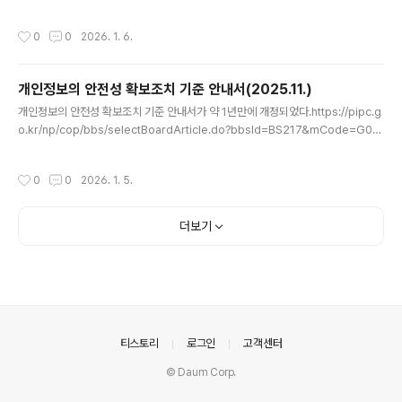
de=G010030000&nttId=11718 예전 내용과 중복되는 내용이 많고, 개인적으
로 참고할 만한 내용을 정리해본다.(아래 내용의 출처는 개인정보보호위원회, 「개인
작성시간
0
0
2026. 1. 6.
정보 질의응답 모음집」 (2025.12.)임을 밝힌다.) (42페이지) 동일한 개인정보처리
자 내에서의 개인정보 노출은 유출이 아닌 누설 또는 접근제한 위반에 해당한다고 봐
야 함 (관리ㆍ통제권을 벗어나 제3자가 그 내용을 알 수 있는 상태에 이르게 되지 않
개인정보의 안전성 확보조치 기준 안내서(2025.11.)
았다고 봐야 할듯) 질문 : 민원처리를 위해 다른 직원에게 민원인 전화번호를 전달해
글 내용
도 되나요? 답변..
개인정보의 안전성 확보조치 기준 안내서가 약 1년만에 개정되었다.https://pipc.g
o.kr/np/cop/bbs/selectBoardArticle.do?bbsId=BS217&mCode=G01
0030000&nttId=11641 개인정보보호위원회해당 페이지의 만족도와 소중한 의
견 남겨주세요.pipc.go.kr 개인정보의 안전성 확보조치 기준(이하 '기준'으로 부름)
작성시간
0
0
2026. 1. 5.
이 개정된 것이 안내서 개정의 가장 큰 사유겠지만 개정되지 않은 내용 쪽에서도 변
동이 있어 내용을 확인할 필요가 있다. 중요한 내용 4개를 꼽아보면 다음과 같다. 1)
인터넷망 차단조치 적용 대상 중 개인정보처리시스템에 대한 접근권한을 설정할 수
더보기
있는 개인정보취급자 컴퓨터 기준 변경 > 다운로드, 파기 접근권한 설정 외에 조회가
명시되었기 때..
의안내
티스토리
로그인
고객센터
© Daum Corp.