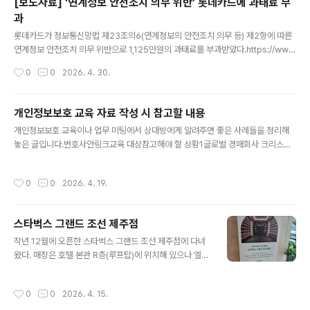
[보도자료] ‘연계정보 안전조치 의무 위반’ 롯데카드에 과태료 부
전에 과업내용 확정 심의요청서, 사업계획서, 과업지시서 또는 제안요청서 등에 기반
과
해 발주처의 과업내용(상세 요구사항)과 소요예산(비용산정)이..
글 내용
롯데카드가 정보통신망법 제23조의6(연계정보의 안전조치 의무 등) 제2항에 따른
연계정보 안전조치 의무 위반으로 1,125만원의 과태료를 부과받았다.https://ww
w.kmcc.go.kr/user.do?boardId=1113&page=A05030000&dc=K0000
작성시간
0
0
2026. 4. 30.
0200&boardSeq=68560&mode=view 알림마당 > 보도자료 상세보기(‘연
계정보 안전조" data-og-description="본문 시작 보도자료 방송미디어통신위원
회 보도자료를 게시하고 있습니다.방송미디어통신위원회 활동과 정책에 관련된 언
개인정보보호 교육 자료 작성 시 참고할 내용
론 보도자료를 게시하고 있습니다. 방송미디어통신위원회 누리집 > 알림마당 > 보
글 내용
개인정보보호 교육이나 업무 미팅에서 상대방에게 알려주면 좋은 사례들을 정리해
도자료 상세보기(‘연계정보 안전조본문 시작 보도자료 방송미디어통신위원회 보도
놓은 글입니다.번호사안링크교육 대상참고해야 할 상황1글로벌 경매회사 크리스티
자료를 게시..
스 헬프데스크 직원이 보이스피싱에 속아 개인정보처리시스템 접근권한을 해커에게
부여해 개인정보가 유출된 사고클릭헬프데스크 직원비밀번호 재발급 시 안전한 인
작성시간
0
0
2026. 4. 19.
증 방법 적용이 필요할 때2고객 정보를 빼돌릴 목적으로 배달의 민족 외주 고객센터
상담사로 위장 취업해 고객정보를 탈취(몰래 조회)하고 해당 정보를 이용해 주소지
에 오물을 뿌리거나 낙서를 하는 등 보복 테러를 일으켰던 사고클릭고객센터 직원상
스타벅스 그랜드 조선 제주점
담원의 접속기록을 타이트하게 검토할 필요가 있을 때3롯데카드에서 온라인 결제
글 내용
관련 로그에 주민등록번호를 포함한 개인정보를 평문으로 기록해 과징금을 부과받
작년 12월에 오픈한 스타벅스 그랜드 조선 제주점에 다녀
은 사고 클릭개발..
왔다. 매장은 호텔 본관 R층(루프탑)에 위치해 있으나 엘리
베이터 사용 시 객실카드를 태그하는 과정, 주차장 출차 시
주차 요금을 내는 과정이 없기 때문에 출입에 제한이 없는
작성시간
0
0
2026. 4. 15.
곳이다. (성수기 때는 호텔에 방문한 적이 없어 어떻게 운영