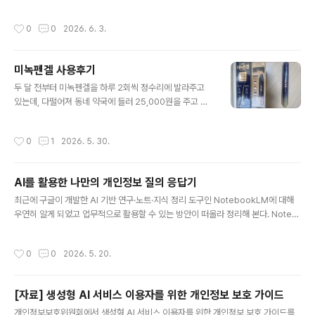
성한 자료이기 때문에 자료를 첨부하진 않았다. 연계정보 이용기관에 재직중이기 때
'개인정보 전송 및 개인정보관리 전문기관 지정 등에 관한
문에 정보통신망법 제23조의6(연계정보의 안전조치 의무 등) 제5항의 위임을 받아
고시'에서 근거를 찾을 수 있으며, 쉽게 말해 개인정보관리
작성시간
0
0
2026. 6. 3.
시행되고 있는 연계정보의 생성·처리 등에 관한 기준을 준수해야 한다. 개인정보 보
전문기관으로 지정받으려는 기관ㆍ법인 또는 단체의 지정
호 교육은 유료 온라인 사이트를 통해 전사 직원 대상으로 진행하고 있고 위치정보취
을 심사하는 인력 Pool이라고 보면 된다. ○ ..
급자 교육은 위치정보 지원센터에서 진행하는 온라인 교육으로 진행하고 있으나 연
미녹펜겔 사용후기
계정보취급자 대상 교육은 다른 곳의 도움을 받을만한 교육을 찾지 못했다. 물론 본
글 내용
인확인 지원포털의 교육영상 메뉴에 영상들이 여러 개 올라와 있으나 본인확인 기..
두 달 전부터 미녹펜겔을 하루 2회씩 정수리에 발라주고
있는데, 다떨어져 동네 약국에 들러 25,000원을 주고 미
녹펜겔을 사오는 길이다. 넓지 않은 영역에 제한적으로 발
라주고 있으나 15g이기 때문에 한 달에 하나씩 사야할 정
작성시간
0
1
2026. 5. 30.
도로 용량이 크지 않다. 평소 머리카락에 관해서는 큰 아쉬
움은 없었으나 유전적으로 대머리가 될 가능성이 매우 높
은 상태라 예방적 Action이 필요하다는 생각은 지속적으
AI를 활용한 나만의 개인정보 질의 응답기
로 하고 있었고 마침 어머님이 발라보라고 사주셔서 미녹
글 내용
펜겔에 대해 알게 되었다.적지 않은 돈을 계속 지출하고 있
최근에 구글이 개발한 AI 기반 연구·노트·지식 정리 도구인 NotebookLM에 대해
기 때문에 실제 효능이 있는 건지 적어도 한두 달에 한 번은
우연히 알게 되었고 업무적으로 활용할 수 있는 방안이 떠올라 정리해 본다. Noteb
사진을 찍어 관찰해 보면 좋겠다는 생각이 들었다. 제뉴원
ookLM은 구글이 만든 제미나이 기반 언어 모델로 내가 지정한 자료만을 바탕으로
사이언스에서 제조했고 유한양행에서 2025년 10월에 출
답변을 제공해주는 AI서비스다. NotebookLM과 일반적인 AI 챗봇과 가장 큰 차이
작성시간
0
0
2026. 5. 20.
시한 미녹펜겔은 미녹시딜(Minox..
점은 인터넷에 공개된 방대한 데이터가 아닌 내가 지정한 데이터 출처를 참조해 응답
을 생성하는 개인비서와 같은 기능을 제공하기 때문에 환각이 없고 철저한 출처 중심
의 답변을 한다는 것이다. 또한 이용자가 업로드한 모든 자료를 AI모델 학습에 사용
[자료] 생성형 AI 서비스 이용자를 위한 개인정보 보호 가이드
하지 않고 각 노트북은 격리환경에서 독립적으로 운영된다는 특징이 있다.https://n
글 내용
otebooklm.google.com/ 내..
개인정보보호위원회에서 생성형 AI 서비스 이용자를 위한 개인정보 보호 가이드를