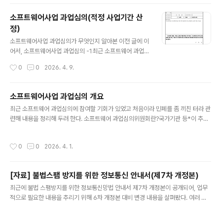
되는지는 잘 모르겠다.) 스타벅스 출입구 앞에 서면 그랜드
조선 제주 내부를 한눈에 내려다볼 수 있다. 호텔 내에 위치
소프트웨어사업 과업심의(적정 사업기간 산
해 있음에도 다른 스타벅스와 동일한 가격으로 운영이 되
정）
고 있어 커피나 칵테일을 즐기고자 하는 투숙객들에게도
글 내용
매력적인 선택지가 될 수 있다. 본관 1층 Lounge & Bar
소프트웨어사업 과업심의가 무엇인지 알아본 이전 글에 이
에서 커피를 주문하면 스타벅스 보다 3배 이상 비싼 가격
어서, 소프트웨어사업 과업심의 -1최근 소프트웨어 과업심
을 지불해야 한다. 비교적 최근에 오픈한 매장이라 그런지
의에 참여할 기회가 있었고 처음이라 민폐를 좀 끼친 터라
작성시간
0
0
2026. 4. 9.
인테리어도 너무 마음..
관련해 내용을 정리해 두려 한다. 소프트웨어 과업심의위
원회란?국가기관 등*이 추진하는 소프트웨어 사업에intot
hesec.com 이번 포스팅은 과업심의 방법(과업심의위원
소프트웨어사업 과업심의 개요
이 작성해 제출해야 하는 문서들의 작성방법) 중 소프트웨
글 내용
최근 소프트웨어 과업심의에 참여할 기회가 있었고 처음이라 민폐를 좀 끼친 터라 관
어 개발사업의 적정 사업기간 산정을 정리하기 위해 작성
련해 내용을 정리해 두려 한다. 소프트웨어 과업심의위원회란?국가기관 등*이 추진
한 내용이고, 과업심의에 대해 자세히 알고 싶거나 잘 하고
하는 소프트웨어 사업에서 발주처와 사업자 사이의 분쟁을 막고 공정한 과업 기준을
싶으신 분들이 읽어봐야 할 자료들을 먼저 언급해 보면 다
세우기 위해 소프트웨어 진흥법을 근거로 운영되는 것으로, 과업 내용의 확정, 과업
음과 같다.소프트웨어 진흥법령소프트웨어사업 계약 및 관
작성시간
0
0
2026. 4. 1.
내용 변경사항 확정 및 이에 따른 계약금액, 계약기간 조정 등을 심의한다.* 국가기
리감독에 관한 지침SW사업 대가산정 가이드국제표준기
관, 지방자치단체, 공공기관, 정부가 자본금을 추자해 최대지분을 보유하고 있는 기
반 기능점수 산정 안내서공공소프트웨어사업 과업심의..
관 또는 단체, 정부출연연구기관, 정부로부터 출연금을 받는 기관 또는 단체, 지방공
[자료] 불법스팸 방지를 위한 정보통신 안내서(제7차 개정본)
사 또는 지방공단과업심의위원회는 일정한 자격(예: 소프트웨어 기술 분야 6년 이상
글 내용
경력)을 갖춘 사람 5명 이상 10명 이내로 구성해야 하고 위원..
최근에 불법 스팸방지를 위한 정보통신망법 안내서 제7차 개정본이 공개되어, 업무
적으로 필요한 내용을 추리기 위해 6차 개정본 대비 변경 내용을 살펴봤다. 여러 차
례 개정본을 모두 읽어봤지만 이번 개정은 (정보통신서비스제공자 입장에서) 광고성
정보 예외가 필요한 내용들이 추가되었고 (이용자 입장에서) 동의 과정에서의 실질