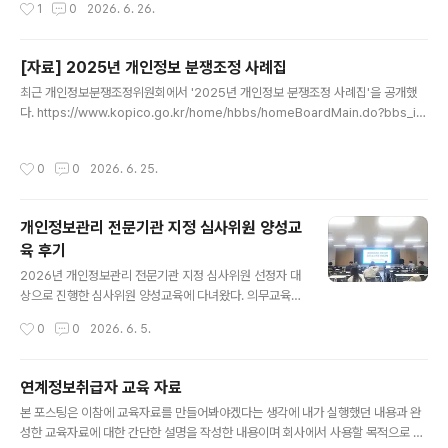
작성시간
1
0
2026. 6. 26.
근에 자리를 잡아가는 규제기 때문에 잘 모르시는 분들이 많은것 같고 질문이 많아
리방침 작성 가이드'가 추가되었고 2페이지의 제..
굉장히 혼란스러운 느낌의 설명회였다. 작년에도 실태점검을 진행했던 걸로 알고 있
고 관련한 FAQ는 본인확인 지원포털에 업로드되어 있어 확인이 가능하다. 설명회는
[자료] 2025년 개인정보 분쟁조정 사례집
한국인터넷진흥원 위치정보팀 두분과 실태점검 관련업무를 위탁받아 수행 중인 머
글 내용
스캣 대표님이 진행해 주셨고 영상 자료는 본인확인 지원포털에 업로드 ..
최근 개인정보분쟁조정위원회에서 '2025년 개인정보 분쟁조정 사례집'을 공개했
다. https://www.kopico.go.kr/home/hbbs/homeBoardMain.do?bbs_id
=BBS_00000003&ntt_id=2981&detail=detail#AC=/home/hbbs/home
BoardDetail.do?bbs_id=BBS_00000003&ntt_id=2981&VA=content&
작성시간
0
0
2026. 6. 25.
개인정보분쟁조정위원회 www.kopico.go.kr 페이지가 많기 때문에 AI에게 요약
해 달라고 하고 넘어갈까 생각도 들었지만 매년 읽어봤던 자료라 올해도 참고할 만한
내용이 있을지 읽어보고 정리해 본다. (30페이지) I-6 사례회사에서 퇴사자의 계정
개인정보관리 전문기관 지정 심사위원 양성교
을 삭제하지 않고 계정의 개인정보를 타인의 정보로 변경해 계속..
육 후기
글 내용
2026년 개인정보관리 전문기관 지정 심사위원 선정자 대
상으로 진행한 심사위원 양성교육에 다녀왔다. 의무교육은
아니었지만 작년 양성교육에 일정상 참여하지 못해 실제
작성시간
0
0
2026. 6. 5.
심사에 나가기 전에 불안감을 많이 느꼈었기 때문에 올해
는 꼭 참석하겠다는 마음을 가지고 있었고 현장 분위기도
파악할 목적으로 교육을 수강하고 왔다. 개인정보관리 전
연계정보취급자 교육 자료
문기관 지정 심사위원은 개인정보 보호법 제35조의3(개
글 내용
본 포스팅은 이참에 교육자료를 만들어봐야겠다는 생각에 내가 실행했던 내용과 완
인정보관리 전문기관)과 동법 시행령 제42조의11(개인정
성한 교육자료에 대한 간단한 설명을 작성한 내용이며 회사에서 사용할 목적으로 작
보관리 전문기관의 지정요건 세부기준) 등의 위임을 받은