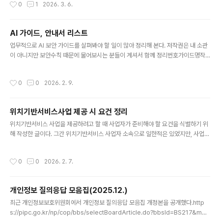
작성시간
0
1
2026. 3. 6.
적인 권리보장 강화 내용 등이 포함된 의미있고 바람직한 개정이라 생각된다. http
s://spam.kisa.or.kr/spam/na/ntt/selectNttInfo.do?mi=1020&bbsId=10
02&nttSn=3001고객광장>자료실>상세화면" data-og-description="공유
AI 가이드, 안내서 리스트
새창열림 페이스북 새창열림 트위터 새창열림 블로그 새창열림 카카오스토리 인쇄"
글 내용
data-og-host..
업무적으로 AI 보안 가이드를 살펴봐야 할 일이 많아 정리해 본다. 저작권은 내 소관
이 아니지만 보안수칙 때문에 물어보시는 분들이 계셔서 함께 정리번호가이드명작
성주체공개 월비고1AI 보안 레드티밍 가이드과학기술정보통신부, 한국인터넷진흥
원 2026.7 2AI 보안 위협 대응 매뉴얼과학기술정보통신부, 한국인터넷진흥원202
작성시간
0
0
2026. 2. 9.
6.7 3금융분야 인공지능 보안 안내서금융보안원2026.6 4금융분야 인공지능 가이
드라인금융위원회2026.6 5 생성형 AI 서비스 이용자를 위한 개인정보 보호 가이
드 개인정보보호위원2026.5 6국가·공공기관 AI보안 가이드북국가정보원, 국가보
위치기반서비스사업 제공 시 요건 정리
안기술연구소2025.12. 7인공지능(AI)보안 안내서과학기술정보통신부, 한국인터
글 내용
넷진흥원2025.12. 8생성형 인공지능(AI) 개발·활용을 위한 ..
위치기반서비스 사업을 제공하려고 할 때 사업자가 준비해야 할 요건을 식별하기 위
해 작성한 글이다. 그간 위치기반서비스 사업자 소속으로 일한적은 있었지만, 사업
신고부터 신경을 챙겨왔던 적은 없어서 요건 식별이 필요했고 동일한 문제로 고민하
는 분이 계실 수도 있겠다는 생각에 정리해 본다. 요건을 알아보기 전에 우선은 중요
작성시간
0
0
2026. 2. 7.
한 배경지식 몇 가지를 먼저 설명해 본다.배경지식위치정보법을 처음 보면 햇갈릴 수
있는 부분이 위치정보사업과 위치기반서비스사업의 구분이다, 모바일 앱을 기준으
로 설명해 보면, 이용자 단말의 위치 권한을 이용해 이용자의 위·경도 좌표를 얻어 해
개인정보 질의응답 모음집(2025.12.)
당 위치정보로 서비스를 제공하는 구조일 경우 일반적으로 우리 회사가 위치정보를
글 내용
수집하니 위치정보사업자라는 생각을 갖게 되는데, 위치정보를 수집한다기보다..
최근 개인정보보호위원회에서 개인정보 질의응답 모음집 개정본을 공개했다.http
s://pipc.go.kr/np/cop/bbs/selectBoardArticle.do?bbsId=BS217&mCo